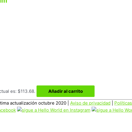
5mm
ctual es: $113.68.
Añadir al carrito
ltima actualización octubre 2020 |
Aviso de privacidad
|
Política