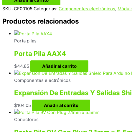
Añadir al carrito
SKU:
CE00105
Categorías:
Componentes electrónicos
,
Módul
Productos relacionados
Porta pilas
Porta Pila AAX4
$
44.85
Añadir al carrito
Componentes electrónicos
Expansión De Entradas Y Salidas Sh
$
104.05
Añadir al carrito
Conectores