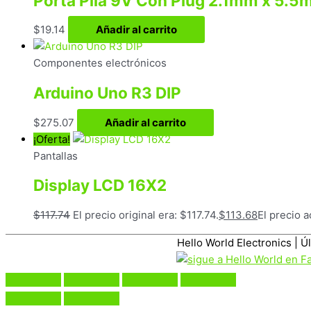
Porta Pila 9V Con Plug 2.1mm x 5.
$
19.14
Añadir al carrito
Componentes electrónicos
Arduino Uno R3 DIP
$
275.07
Añadir al carrito
¡Oferta!
Pantallas
Display LCD 16X2
$
117.74
El precio original era: $117.74.
$
113.68
El precio a
Hello World Electronics
| Ú