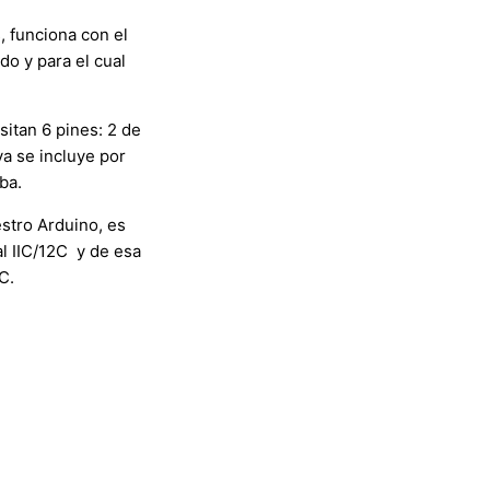
, funciona con el
o y para el cual
sitan 6 pines: 2 de
ya se incluye por
ba.
estro Arduino, es
l IIC/12C y de esa
C.