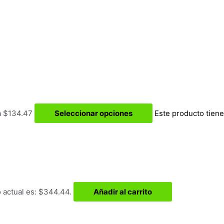
a $134.47
Seleccionar opciones
Este producto tiene
o actual es: $344.44.
Añadir al carrito