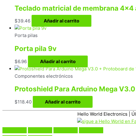
Teclado matricial de membrana 4×4
$
39.46
Añadir al carrito
Porta pilas
Porta pila 9v
$
6.96
Añadir al carrito
Componentes electrónicos
Protoshield Para Arduino Mega V3.0
$
118.40
Añadir al carrito
Hello World Electronics
| Ú