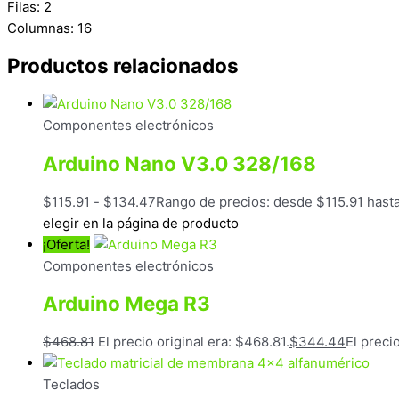
Filas: 2
Columnas: 16
Productos relacionados
Componentes electrónicos
Arduino Nano V3.0 328/168
$
115.91
-
$
134.47
Rango de precios: desde $115.91 hast
elegir en la página de producto
¡Oferta!
Componentes electrónicos
Arduino Mega R3
$
468.81
El precio original era: $468.81.
$
344.44
El preci
Teclados