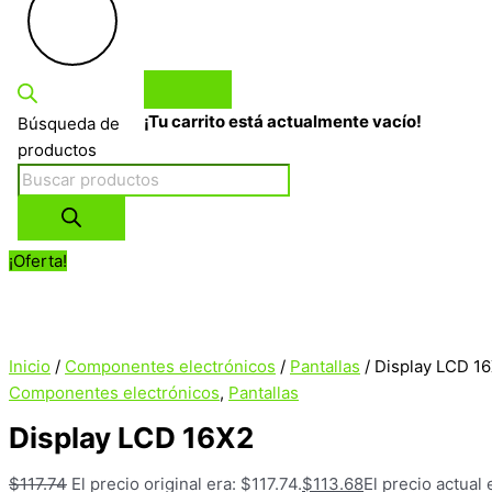
¡Tu carrito está actualmente vacío!
Búsqueda de
productos
¡Oferta!
Inicio
/
Componentes electrónicos
/
Pantallas
/ Display LCD 1
Componentes electrónicos
,
Pantallas
Display LCD 16X2
$
117.74
El precio original era: $117.74.
$
113.68
El precio actual 