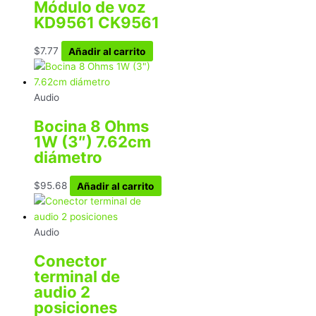
Módulo de voz
KD9561 CK9561
$
7.77
Añadir al carrito
Audio
Bocina 8 Ohms
1W (3″) 7.62cm
diámetro
$
95.68
Añadir al carrito
Audio
Conector
terminal de
audio 2
posiciones