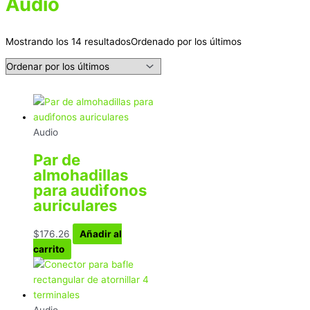
Audio
Mostrando los 14 resultados
Ordenado por los últimos
Audio
Par de
almohadillas
para audìfonos
auriculares
$
176.26
Añadir al
carrito
Audio