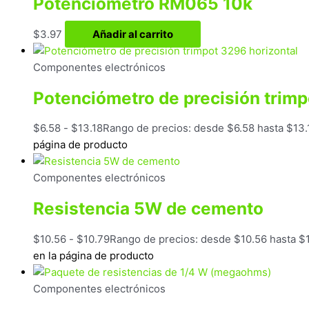
Potenciómetro RM065 10k
$
3.97
Añadir al carrito
Componentes electrónicos
Potenciómetro de precisión trimp
$
6.58
-
$
13.18
Rango de precios: desde $6.58 hasta $13.
página de producto
Componentes electrónicos
Resistencia 5W de cemento
$
10.56
-
$
10.79
Rango de precios: desde $10.56 hasta $
en la página de producto
Componentes electrónicos