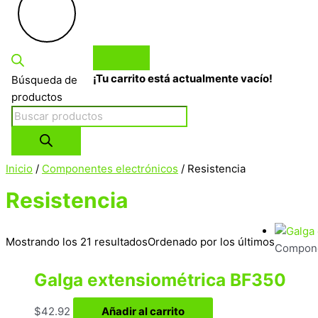
¡Tu carrito está actualmente vacío!
Búsqueda de
productos
Inicio
/
Componentes electrónicos
/ Resistencia
Resistencia
Mostrando los 21 resultados
Ordenado por los últimos
Compone
Galga extensiométrica BF350
$
42.92
Añadir al carrito