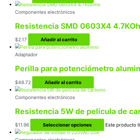
Componentes electrónicos
Resistencia SMD 0603X4 4.7KO
$
2.17
Añadir al carrito
Adaptador
Perilla para potenciómetro alumin
$
48.72
Añadir al carrito
Componentes electrónicos
Resistencia 5W de película de c
$
11.96
Seleccionar opciones
Este producto t
Componentes electrónicos