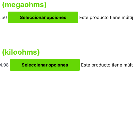
 W (megaohms)
1.50
Seleccionar opciones
Este producto tiene múlti
 (kiloohms)
4.98
Seleccionar opciones
Este producto tiene múlt