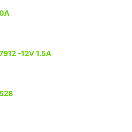
20A
7912 -12V 1.5A
2528