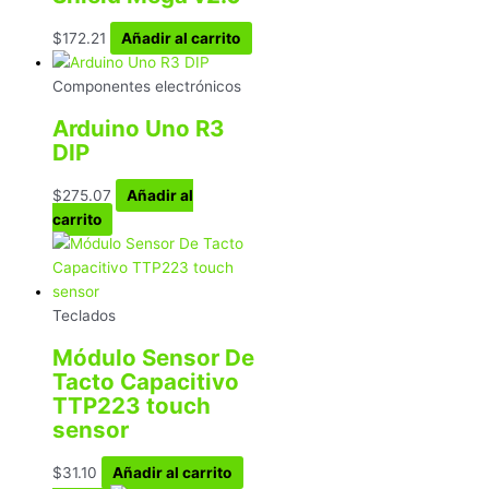
$
172.21
Añadir al carrito
Componentes electrónicos
Arduino Uno R3
DIP
$
275.07
Añadir al
carrito
Teclados
Módulo Sensor De
Tacto Capacitivo
TTP223 touch
sensor
$
31.10
Añadir al carrito