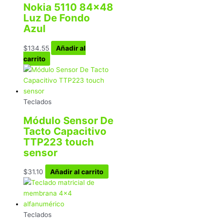
Nokia 5110 84×48
Luz De Fondo
Azul
$
134.55
Añadir al
carrito
Teclados
Módulo Sensor De
Tacto Capacitivo
TTP223 touch
sensor
$
31.10
Añadir al carrito
Teclados