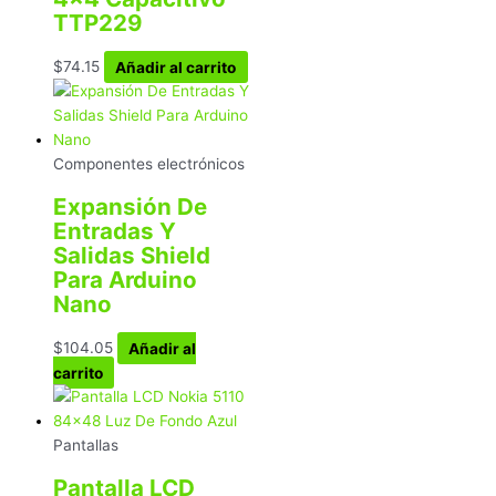
TTP229
$
74.15
Añadir al carrito
Componentes electrónicos
Expansión De
Entradas Y
Salidas Shield
Para Arduino
Nano
$
104.05
Añadir al
carrito
Pantallas
Pantalla LCD