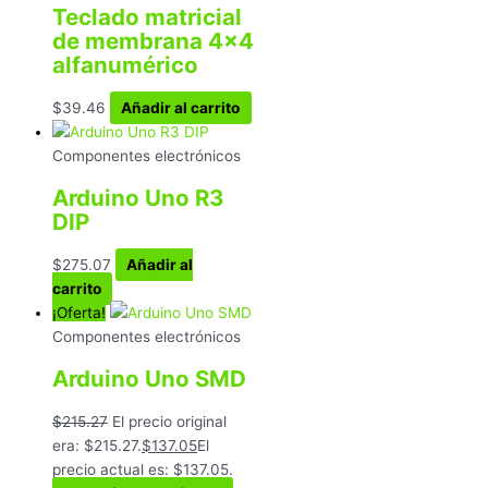
Teclado matricial
de membrana 4×4
alfanumérico
$
39.46
Añadir al carrito
Componentes electrónicos
Arduino Uno R3
DIP
$
275.07
Añadir al
carrito
¡Oferta!
Componentes electrónicos
Arduino Uno SMD
$
215.27
El precio original
era: $215.27.
$
137.05
El
precio actual es: $137.05.