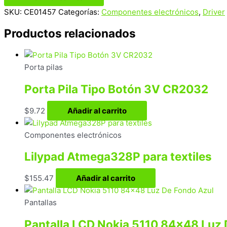
SKU:
CE01457
Categorías:
Componentes electrónicos
,
Driver
Productos relacionados
Porta pilas
Porta Pila Tipo Botón 3V CR2032
$
9.72
Añadir al carrito
Componentes electrónicos
Lilypad Atmega328P para textiles
$
155.47
Añadir al carrito
Pantallas
Pantalla LCD Nokia 5110 84×48 Luz 