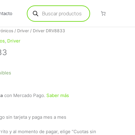
Búsqueda
de
ntacto
productos
rónicos
/
Driver
/ Driver DRV8833
os
,
Driver
33
nibles
ta
con Mercado Pago.
Saber más
 sin tarjeta y paga mes a mes
rrito y al momento de pagar, elige “Cuotas sin