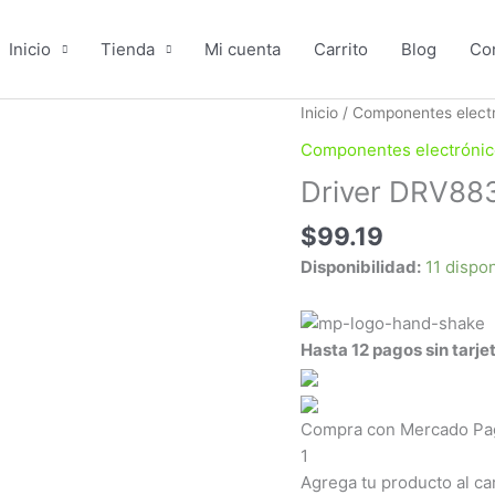
Inicio
Tienda
Mi cuenta
Carrito
Blog
Co
Driver
Inicio
/
Componentes elect
DRV8833
Componentes electrónic
cantidad
Driver DRV88
$
99.19
Disponibilidad:
11 dispo
Hasta 12 pagos sin tarje
Compra con Mercado Pago
1
Agrega tu producto al ca