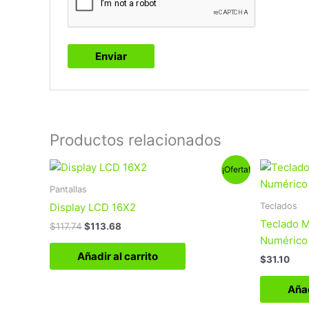
Productos relacionados
El
El
¡Oferta!
precio
precio
original
actual
Pantallas
era:
es:
Teclados
Display LCD 16X2
$117.74.
$113.68.
Teclado M
$
117.74
$
113.68
Numérico
Añadir al carrito
$
31.10
Añad