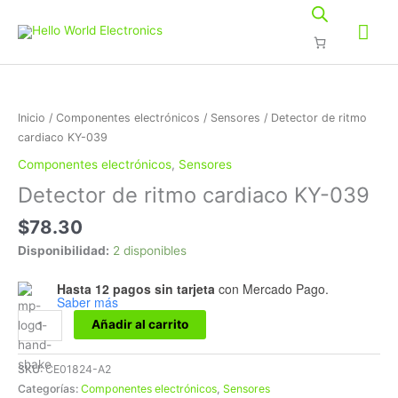
Ir
Me
al
contenido
prin
Detector
de
ritmo
Inicio
/
Componentes electrónicos
/
Sensores
/ Detector de ritmo
cardiaco
cardiaco KY-039
KY-
Componentes electrónicos
,
Sensores
039
Detector de ritmo cardiaco KY-039
cantidad
$
78.30
Disponibilidad:
2 disponibles
Hasta 12 pagos sin tarjeta
con Mercado Pago.
Saber más
Añadir al carrito
SKU:
CE01824-A2
Categorías:
Componentes electrónicos
,
Sensores