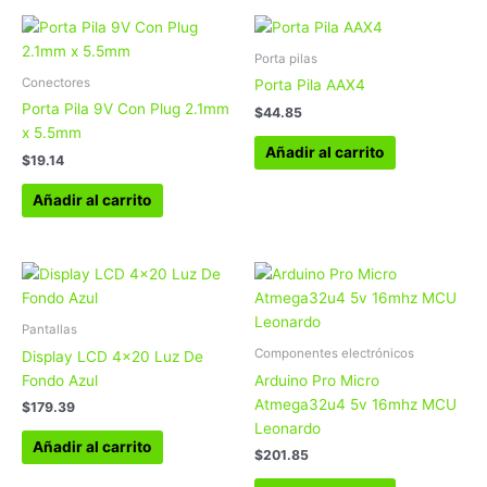
Porta pilas
Conectores
Porta Pila AAX4
Porta Pila 9V Con Plug 2.1mm
$
44.85
x 5.5mm
Añadir al carrito
$
19.14
Añadir al carrito
Pantallas
Componentes electrónicos
Display LCD 4×20 Luz De
Fondo Azul
Arduino Pro Micro
Atmega32u4 5v 16mhz MCU
$
179.39
Leonardo
Añadir al carrito
$
201.85