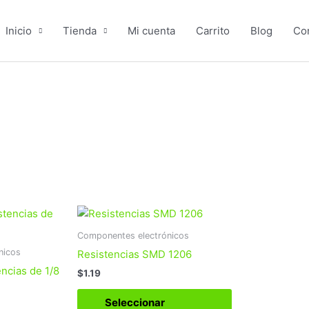
Inicio
Tienda
Mi cuenta
Carrito
Blog
Co
Este
Este
producto
producto
Componentes electrónicos
tiene
tiene
nicos
Resistencias SMD 1206
múltiples
múltiples
ncias de 1/8
$
1.19
variantes.
variantes.
Las
Las
Seleccionar