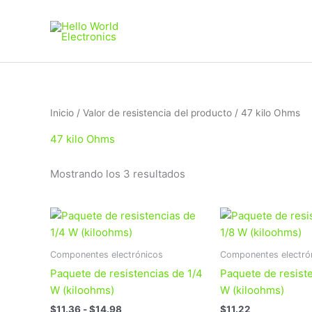
Ir
al
contenido
Ordenado
Inicio
/ Valor de resistencia del producto / 47 kilo Ohms
por
los
47 kilo Ohms
últimos
Mostrando los 3 resultados
Rango
Este
de
producto
precios:
tiene
desde
Componentes electrónicos
Componentes electró
$11.36
múltiples
hasta
Paquete de resistencias de 1/4
Paquete de resiste
variantes.
$14.98
W (kiloohms)
W (kiloohms)
Las
$
11.36
-
$
14.98
$
11.22