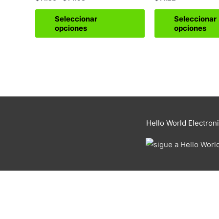
opciones
se
Seleccionar
Seleccionar
pueden
opciones
opciones
elegir
en
la
página
de
producto
Hello World Electron