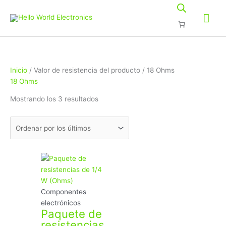
Ir
Me
al
contenido
prin
Ordenado
Inicio
/ Valor de resistencia del producto / 18 Ohms
por
18 Ohms
los
Mostrando los 3 resultados
últimos
Este
Rango
producto
de
tiene
precios:
múltiples
desde
Componentes
variantes.
$11.36
electrónicos
Paquete de
Las
hasta
resistencias
opciones
$12.25