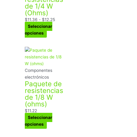
de 1/4 W
se
(Ohms)
pueden
elegir
$
11.36
-
$
12.25
en
Seleccionar
la
opciones
página
de
Este
producto
producto
tiene
múltiples
Componentes
variantes.
electrónicos
Paquete de
Las
resistencias
opciones
de 1/8 W
se
(ohms)
pueden
elegir
$
11.22
en
Seleccionar
la
opciones
página