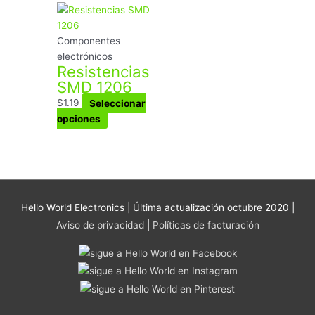
de
Este
producto
producto
tiene
Componentes
múltiples
electrónicos
Resistencias
variantes.
SMD 1206
Las
opciones
$
1.19
Seleccionar
se
opciones
pueden
elegir
en
la
página
Hello World Electronics
| Última actualización octubre 2020 |
de
Aviso de privacidad
|
Políticas de facturación
producto