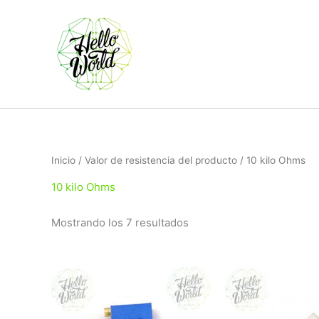
Ir
al
contenido
Ordenado
Inicio
/ Valor de resistencia del producto / 10 kilo Ohms
por
los
10 kilo Ohms
últimos
Mostrando los 7 resultados
Rango
Ran
Este
de
de
producto
precios:
prec
tiene
desde
des
$6.58
$10
múltiples