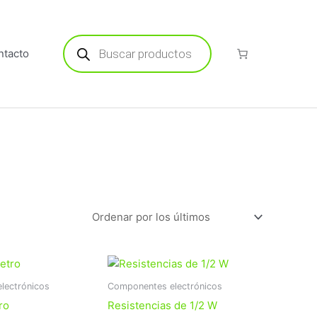
Búsqueda
de
ntacto
productos
Rango
Este
Este
de
producto
producto
precios:
lectrónicos
Componentes electrónicos
tiene
tiene
desde
ro
Resistencias de 1/2 W
$11.22
múltiples
múltiples