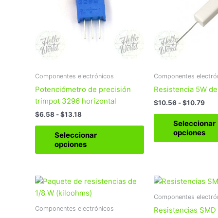
hasta
has
variantes.
$13.18
$10
Las
opciones
se
pueden
elegir
Componentes electrónicos
Componentes electró
en
Potenciómetro de precisión
Resistencia 5W d
la
trimpot 3296 horizontal
página
$
10.56
-
$
10.79
de
$
6.58
-
$
13.18
Seleccionar
producto
opciones
Seleccionar
opciones
Este
producto
Componentes electró
tiene
Componentes electrónicos
Resistencias SMD
múltiples