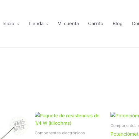
Inicio
Tienda
Mi cuenta
Carrito
Blog
Co
go
Rango
Este
Este
de
producto
producto
ios:
precios:
Componentes e
tiene
tiene
de
desde
Componentes electrónicos
Potenciómet
.56
$11.36
múltiples
múltiples