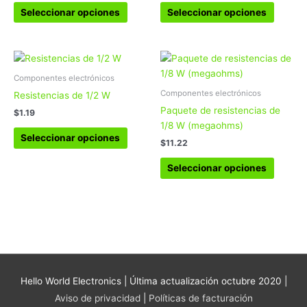
se
se
Seleccionar opciones
Seleccionar opciones
pueden
pueden
elegir
elegir
en
en
Este
Este
la
la
producto
produc
Componentes electrónicos
página
página
tiene
tiene
Componentes electrónicos
Resistencias de 1/2 W
de
de
múltiples
múltipl
Paquete de resistencias de
$
1.19
producto
produc
variantes.
variant
1/8 W (megaohms)
Las
Las
Seleccionar opciones
$
11.22
opciones
opcion
se
se
Seleccionar opciones
pueden
pueden
elegir
elegir
en
en
la
la
página
página
de
de
producto
produc
Hello World Electronics
| Última actualización octubre 2020 |
Aviso de privacidad
|
Políticas de facturación