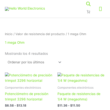
Ir
Me
al
contenido
prin
Ordenado
Inicio
/ Valor de resistencia del producto / 1 mega Ohm
por
los
últimos
1 mega Ohm
Mostrando los 4 resultados
Rango
Rango
Este
Este
de
de
producto
produc
precios:
precios:
tiene
tiene
desde
desde
Componentes electrónicos
Componentes electrónicos
$6.58
$11.36
múltiples
múltipl
Potenciómetro de precisión
Paquete de resistencias de
hasta
hasta
variantes.
variant
$13.18
$11.50
trimpot 3296 horizontal
1/4 W (megaohms)
Las
Las
$
6.58
-
$
13.18
$
11.36
-
$
11.50
opciones
opcion