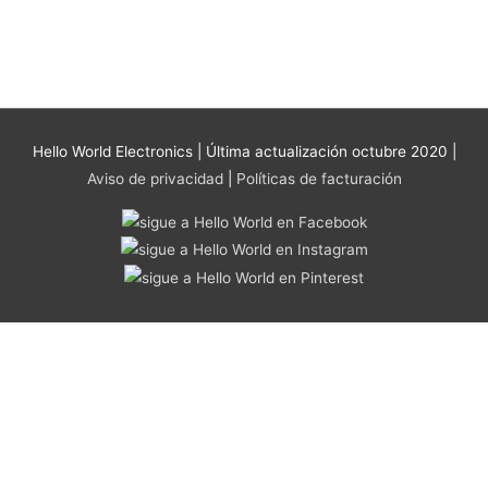
se
pueden
elegir
en
la
página
Hello World Electronics
| Última actualización octubre 2020 |
de
Aviso de privacidad
|
Políticas de facturación
producto