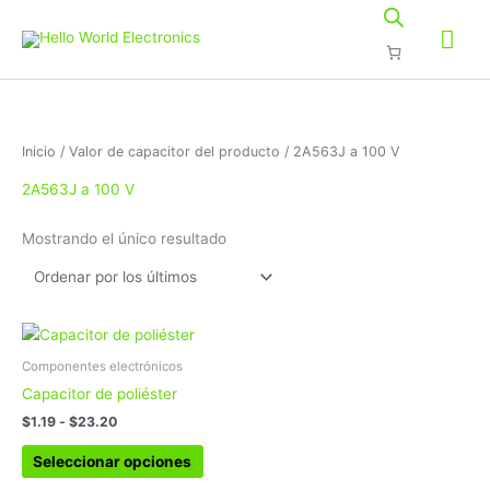
Ir
Me
al
contenido
prin
Inicio
/ Valor de capacitor del producto / 2A563J a 100 V
2A563J a 100 V
Mostrando el único resultado
Rango
Este
de
producto
precios:
Componentes electrónicos
tiene
desde
Capacitor de poliéster
$1.19
múltiples
hasta
$
1.19
-
$
23.20
variantes.
$23.20
Las
Seleccionar opciones
opciones