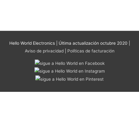
se
pueden
elegir
en
la
página
Hello World Electronics
| Última actualización octubre 2020 |
de
Aviso de privacidad
|
Políticas de facturación
producto