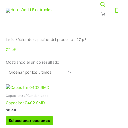
Ir
Me
al
contenido
prin
Inicio
/ Valor de capacitor del producto / 27 pF
27 pF
Mostrando el único resultado
Este
producto
Capacitores / Condensadores
tiene
Capacitor 0402 SMD
múltiples
$
0.48
variantes.
Las
Seleccionar opciones
opciones