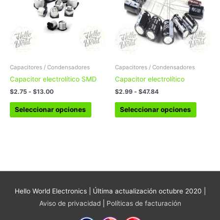
múltiples
múltipl
hasta
hasta
variantes.
variant
$13.00
$47.84
Las
Las
opciones
opcion
se
se
pueden
pueden
elegir
elegir
Capacitores / Condensadores
Capacitores / Condensadores
en
en
Capacitor electrolítico SMD
Capacitor electrolítico
la
la
$
2.75
-
$
13.00
$
2.99
-
$
47.84
página
página
de
de
Seleccionar opciones
Seleccionar opciones
producto
produc
Hello World Electronics
| Última actualización octubre 2020 |
Aviso de privacidad
|
Políticas de facturación