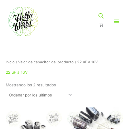
Ir
Men
al
contenido
princ
Ordenado
Inicio
/ Valor de capacitor del producto / 22 uF a 16V
por
los
últimos
22 uF a 16V
Mostrando los 2 resultados
Rango
Rango
Este
Este
de
de
producto
produc
precios:
precios:
tiene
tiene
desde
desde
$2.75
$2.99