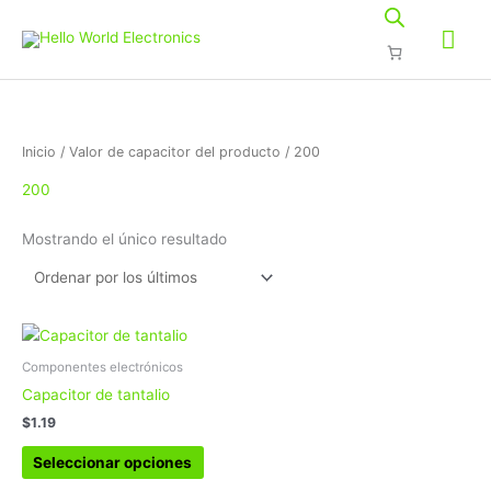
Ir
Me
al
contenido
prin
Inicio
/ Valor de capacitor del producto / 200
200
Mostrando el único resultado
Este
producto
Componentes electrónicos
tiene
Capacitor de tantalio
múltiples
$
1.19
variantes.
Las
Seleccionar opciones
opciones