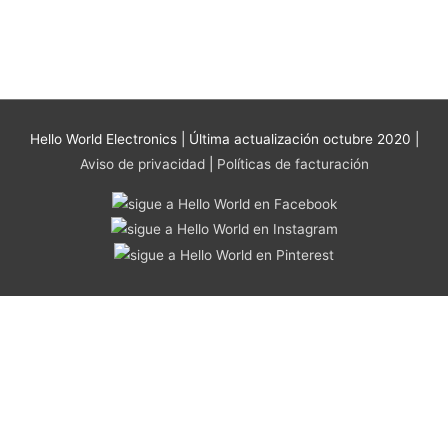
se
pueden
elegir
en
la
página
Hello World Electronics
| Última actualización octubre 2020 |
de
Aviso de privacidad
|
Políticas de facturación
producto