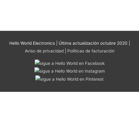
se
pueden
elegir
en
la
página
Hello World Electronics
| Última actualización octubre 2020 |
de
Aviso de privacidad
|
Políticas de facturación
producto