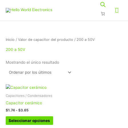
Ir
Me
al
contenido
prin
Inicio
/ Valor de capacitor del producto / 200 a 50V
200 a 50V
Mostrando el único resultado
Rango
Este
de
producto
precios:
Capacitores / Condensadores
tiene
desde
Capacitor cerámico
$1.74
múltiples
hasta
$
1.74
-
$
3.65
variantes.
$3.65
Las
Seleccionar opciones
opciones