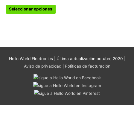
variantes.
$308.56
Las
Seleccionar opciones
opciones
se
pueden
elegir
en
la
página
Hello World Electronics
| Última actualización octubre 2020 |
de
Aviso de privacidad
|
Políticas de facturación
producto