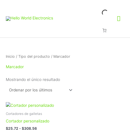
Ir
Me
al
contenido
prin
Inicio
/ Tipo del producto / Marcador
Marcador
Mostrando el único resultado
Rango
Este
de
producto
precios:
Cortadores de galletas
tiene
desde
Cortador personalizado
$25.72
múltiples
hasta
$
25.72
-
$
308.56