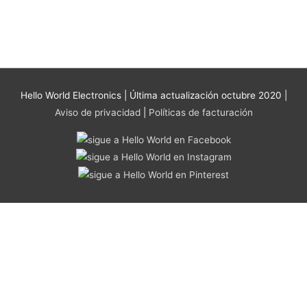
se
pueden
elegir
en
la
página
Hello World Electronics
| Última actualización octubre 2020 |
de
Aviso de privacidad
|
Políticas de facturación
producto