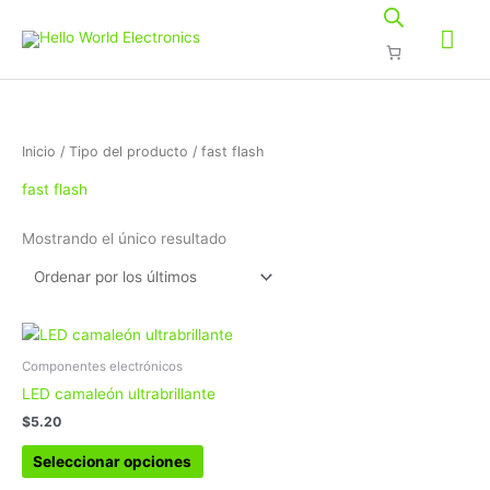
Ir
Me
al
contenido
prin
Inicio
/ Tipo del producto / fast flash
fast flash
Mostrando el único resultado
Este
producto
Componentes electrónicos
tiene
LED camaleón ultrabrillante
múltiples
$
5.20
variantes.
Las
Seleccionar opciones
opciones