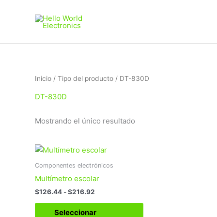
Ir
al
contenido
Inicio
/ Tipo del producto / DT-830D
DT-830D
Mostrando el único resultado
Rango
Este
de
producto
precios:
Componentes electrónicos
tiene
desde
Multímetro escolar
$126.44
múltiples
hasta
$
126.44
-
$
216.92
variantes.
$216.92
Las
Seleccionar