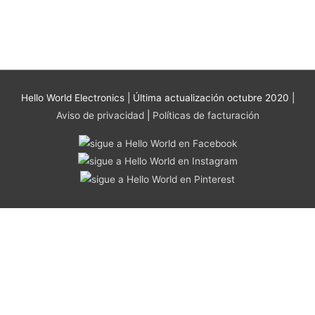
se
pueden
elegir
en
la
página
Hello World Electronics
| Última actualización octubre 2020 |
de
Aviso de privacidad
|
Políticas de facturación
producto