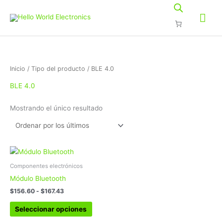
Ir
Me
al
contenido
prin
Inicio
/ Tipo del producto / BLE 4.0
BLE 4.0
Mostrando el único resultado
Rango
Este
de
producto
precios:
Componentes electrónicos
tiene
desde
Módulo Bluetooth
$156.60
múltiples
hasta
$
156.60
-
$
167.43
variantes.
$167.43
Las
Seleccionar opciones
opciones