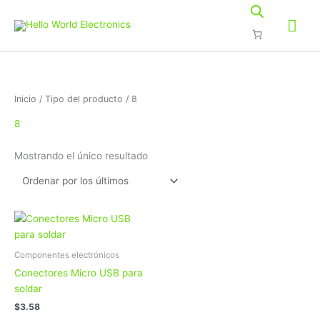
Ir
Me
al
contenido
prin
Inicio
/ Tipo del producto / 8
8
Mostrando el único resultado
Este
producto
tiene
Componentes electrónicos
múltiples
Conectores Micro USB para
variantes.
soldar
Las
$
3.58
opciones