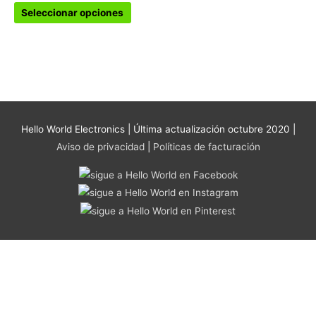
se
Seleccionar opciones
pueden
elegir
en
la
página
de
producto
Hello World Electronics
| Última actualización octubre 2020 |
Aviso de privacidad
|
Políticas de facturación