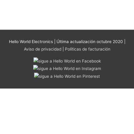
se
pueden
elegir
en
la
página
Hello World Electronics
| Última actualización octubre 2020 |
de
Aviso de privacidad
|
Políticas de facturación
producto