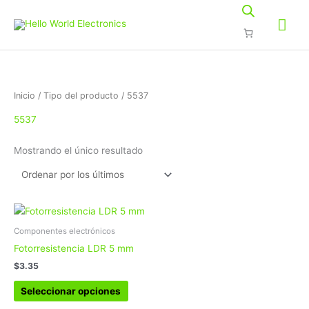
Ir
Me
al
contenido
prin
Inicio
/ Tipo del producto / 5537
5537
Mostrando el único resultado
Este
producto
Componentes electrónicos
tiene
Fotorresistencia LDR 5 mm
múltiples
$
3.35
variantes.
Las
Seleccionar opciones
opciones