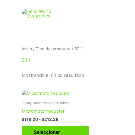
Ir
al
contenido
Inicio
/ Tipo del producto / 50:1
50:1
Mostrando el único resultado
Rango
Este
de
producto
precios:
Componentes electrónicos
tiene
desde
Micromotorreductor
$116.00
múltiples
hasta
$
116.00
-
$
212.28
variantes.
$212.28
Las
Seleccionar