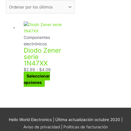
Este
Rango
producto
de
tiene
precios:
Componentes
múltiples
desde
electrónicos
Diodo Zener
variantes.
$2.99
serie
Las
hasta
1N47XX
opciones
$4.06
se
$
2.99
-
$
4.06
pueden
Seleccionar
elegir
opciones
en
la
página
de
producto
Hello World Electronics
| Última actualización octubre 2020 |
Aviso de privacidad
|
Políticas de facturación