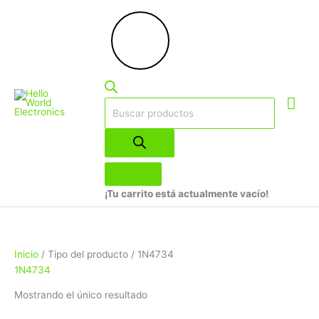
Ir
Búsqueda
Me
al
de
contenido
productos
prin
¡Tu carrito está actualmente vacío!
Inicio
/ Tipo del producto / 1N4734
1N4734
Mostrando el único resultado