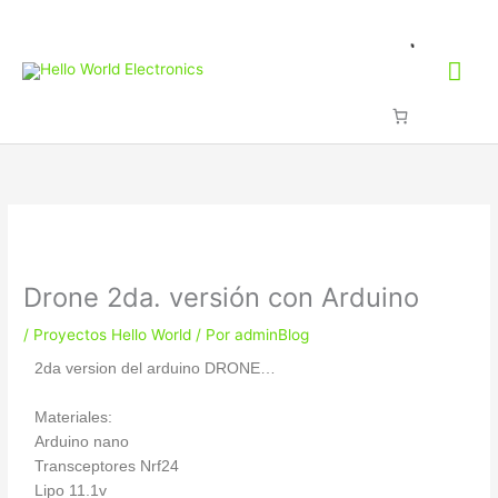
Ir
Me
al
contenido
prin
Drone 2da. versión con Arduino
/
Proyectos Hello World
/ Por
adminBlog
2da version del arduino DRONE…
Materiales:
Arduino nano
Transceptores Nrf24
Lipo 11.1v