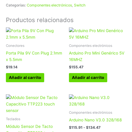
Categorías:
Componentes electrónicos
,
Switch
Productos relacionados
Conectores
Componentes electrónicos
Porta Pila 9V Con Plug 2.1mm
Arduino Pro Mini Genérico 5V
x 5.5mm
16MHZ
$
19.14
$
155.47
Añadir al carrito
Añadir al carrito
Rango
Este
de
produc
precios:
tiene
desde
Componentes electrónicos
$115.91
múltipl
Teclados
Arduino Nano V3.0 328/168
hasta
variant
$134.47
Módulo Sensor De Tacto
$
115.91
-
$
134.47
Las