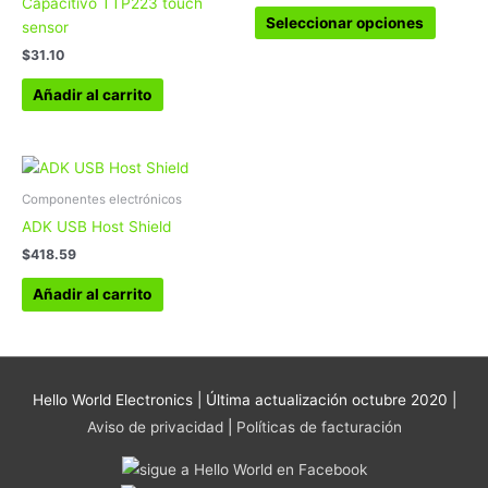
Capacitivo TTP223 touch
opcion
Seleccionar opciones
sensor
se
$
31.10
pueden
elegir
Añadir al carrito
en
la
página
de
Componentes electrónicos
produc
ADK USB Host Shield
$
418.59
Añadir al carrito
Hello World Electronics
| Última actualización octubre 2020 |
Aviso de privacidad
|
Políticas de facturación