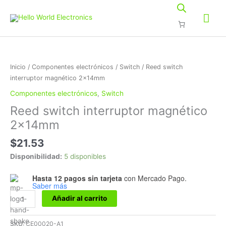
Ir
Me
al
contenido
prin
Reed
switch
interruptor
Inicio
/
Componentes electrónicos
/
Switch
/ Reed switch
magnético
interruptor magnético 2x14mm
2x14mm
Componentes electrónicos
,
Switch
cantidad
Reed switch interruptor magnético
2x14mm
$
21.53
Disponibilidad:
5 disponibles
Hasta 12 pagos sin tarjeta
con Mercado Pago.
Saber más
Añadir al carrito
SKU:
CE00020-A1