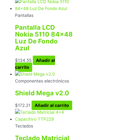
Pantallas
Pantalla LCD
Nokia 5110 84×48
Luz De Fondo
Azul
$
134.55
Añadir al
carrito
Componentes electrónicos
Shield Mega v2.0
$
172.21
Añadir al carrito
Teclados
Teclado Matricial