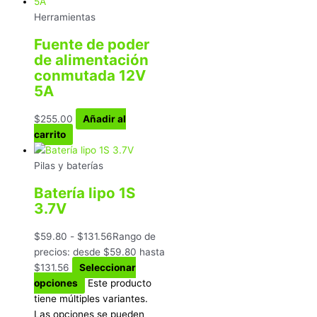
Herramientas
Fuente de poder
de alimentación
conmutada 12V
5A
$
255.00
Añadir al
carrito
Pilas y baterías
Batería lipo 1S
3.7V
$
59.80
-
$
131.56
Rango de
precios: desde $59.80 hasta
$131.56
Seleccionar
opciones
Este producto
tiene múltiples variantes.
Las opciones se pueden