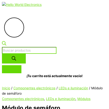
Menú
Ir
Búsqueda
Módulo
El
El
principal
al
de
de
precio
precio
contenido
productos
semáforo
original
actual
cantidad
era:
es:
$167.43.
$124.70.
¡Tu carrito está actualmente vacío!
Inicio
/
Componentes electrónicos
/
LEDs e iluminación
/ Módulo
de semáforo
Componentes electrónicos
,
LEDs e iluminación
,
Módulos
Módulo de semáforo