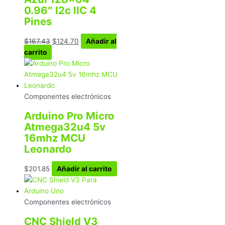
0.96″ I2c IIC 4
Pines
$
167.43
$
124.70
Añadir al
carrito
Componentes electrónicos
Arduino Pro Micro
Atmega32u4 5v
16mhz MCU
Leonardo
$
201.85
Añadir al carrito
Componentes electrónicos
CNC Shield V3