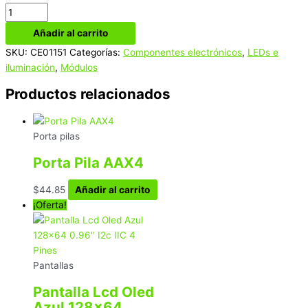
Añadir al carrito
SKU:
CE01151
Categorías:
Componentes electrónicos
,
LEDs e
iluminación
,
Módulos
Productos relacionados
Porta pilas
Porta Pila AAX4
$
44.85
Añadir al carrito
¡Oferta!
Pantallas
Pantalla Lcd Oled
Azul 128×64