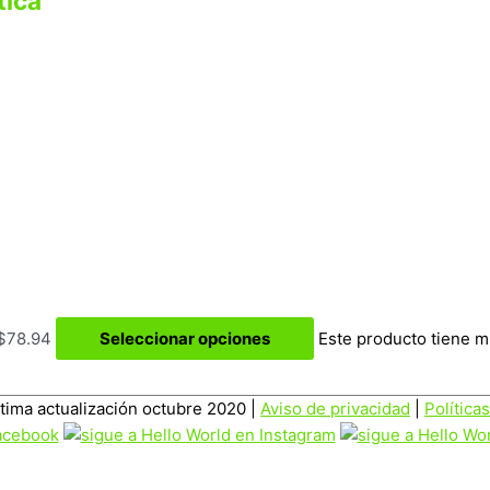
tica
 $78.94
Seleccionar opciones
Este producto tiene m
ltima actualización octubre 2020 |
Aviso de privacidad
|
Política