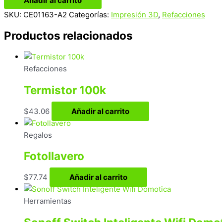
Añadir al carrito
SKU:
CE01163-A2
Categorías:
Impresión 3D
,
Refacciones
Productos relacionados
Refacciones
Termistor 100k
$
43.06
Añadir al carrito
Regalos
Fotollavero
$
77.74
Añadir al carrito
Herramientas