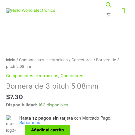
Ir
Me
al
contenido
prin
Bornera
de
3
pitch
5.08mm
cantidad
Inicio
/
Componentes electrónicos
/
Conectores
/ Bornera de 3
pitch 5.08mm
Componentes electrónicos
,
Conectores
Bornera de 3 pitch 5.08mm
$
7.30
Disponibilidad:
160 disponibles
Hasta 12 pagos sin tarjeta
con Mercado Pago.
Saber más
Añadir al carrito