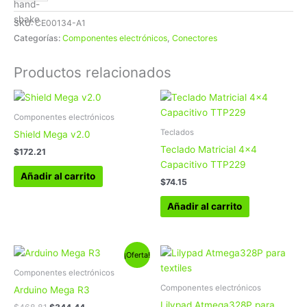
SKU:
CE00134-A1
Categorías:
Componentes electrónicos
,
Conectores
Productos relacionados
Componentes electrónicos
Teclados
Shield Mega v2.0
Teclado Matricial 4×4
$
172.21
Capacitivo TTP229
Añadir al carrito
$
74.15
Añadir al carrito
El
El
¡Oferta!
precio
precio
original
actual
Componentes electrónicos
era:
es:
Componentes electrónicos
Arduino Mega R3
$468.81.
$344.44.
Lilypad Atmega328P para