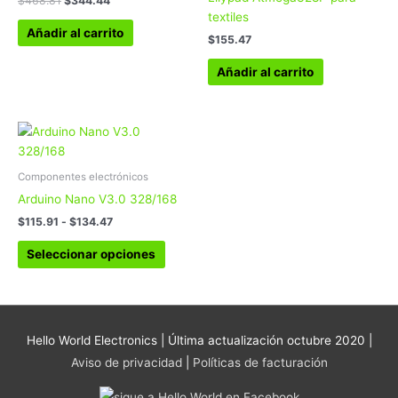
$
468.81
$
344.44
textiles
Añadir al carrito
$
155.47
Añadir al carrito
Rango
Este
de
producto
precios:
tiene
desde
Componentes electrónicos
$115.91
múltiples
Arduino Nano V3.0 328/168
hasta
variantes.
$134.47
$
115.91
-
$
134.47
Las
opciones
Seleccionar opciones
se
pueden
elegir
en
Hello World Electronics
| Última actualización octubre 2020 |
la
Aviso de privacidad
|
Políticas de facturación
página
de