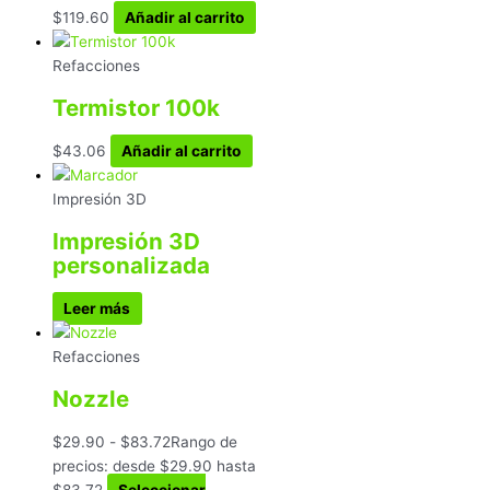
$
119.60
Añadir al carrito
Refacciones
Termistor 100k
$
43.06
Añadir al carrito
Impresión 3D
Impresión 3D
personalizada
Leer más
Refacciones
Nozzle
$
29.90
-
$
83.72
Rango de
precios: desde $29.90 hasta
$83.72
Seleccionar