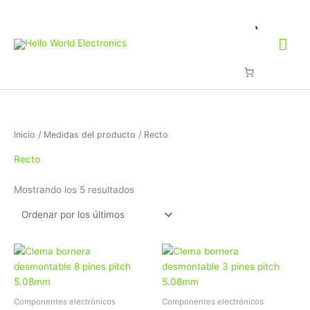
Ir
Me
al
contenido
prin
Ordenado
Inicio
/ Medidas del producto / Recto
por
los
últimos
Recto
Mostrando los 5 resultados
Este
Este
producto
produc
tiene
tiene
múltiples
múltipl
Componentes electrónicos
Componentes electrónicos