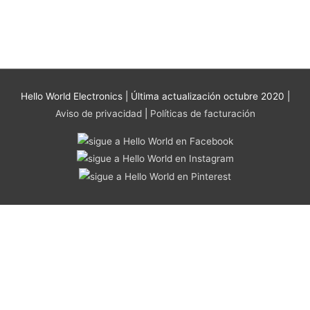
se
pueden
elegir
en
la
página
Hello World Electronics
| Última actualización octubre 2020 |
de
Aviso de privacidad
|
Políticas de facturación
producto