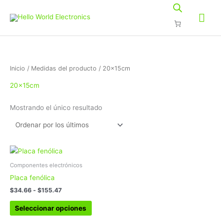
Ir
Me
al
contenido
prin
Inicio
/ Medidas del producto / 20x15cm
20x15cm
Mostrando el único resultado
Rango
Este
de
producto
precios:
Componentes electrónicos
tiene
desde
Placa fenólica
$34.66
múltiples
hasta
$
34.66
-
$
155.47
variantes.
$155.47
Las
Seleccionar opciones
opciones