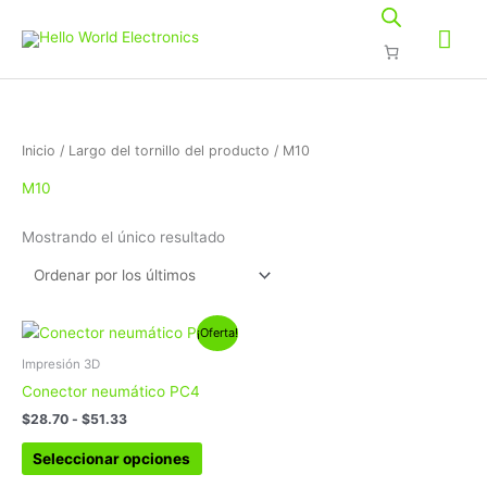
Ir
Me
al
contenido
prin
Inicio
/ Largo del tornillo del producto / M10
M10
Mostrando el único resultado
Rango
Este
¡Oferta!
de
producto
precios:
Impresión 3D
tiene
desde
Conector neumático PC4
$28.70
múltiples
hasta
$
28.70
-
$
51.33
variantes.
$51.33
Las
Seleccionar opciones
opciones