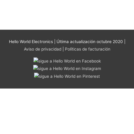
se
pueden
elegir
en
la
página
Hello World Electronics
| Última actualización octubre 2020 |
de
Aviso de privacidad
|
Políticas de facturación
producto